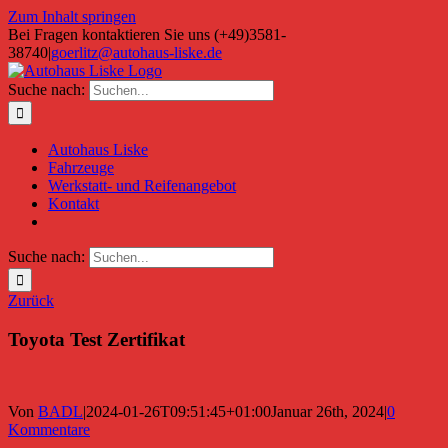
Zum Inhalt springen
Bei Fragen kontaktieren Sie uns (+49)3581-
38740
|
goerlitz@autohaus-liske.de
Suche nach:
Autohaus Liske
Fahrzeuge
Werkstatt- und Reifenangebot
Kontakt
Suche nach:
Zurück
Toyota Test Zertifikat
Von
BADL
|
2024-01-26T09:51:45+01:00
Januar 26th, 2024
|
0
Kommentare