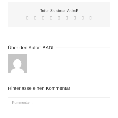
Teilen Sie diesen Artikel!
Facebook
Twitter
Reddit
LinkedIn
WhatsApp
Tumblr
Pinterest
Vk
E-
Mail
Über den Autor:
BADL
Hinterlasse einen Kommentar
Kommentar