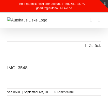
Zum
Bei Fragen kontaktieren Sie uns (+49)3581-38740
|
Inhalt
goerlitz@autohaus-liske.de
springen
Zurück
IMG_3548
Von
BADL
|
September 6th, 2019
|
0 Kommentare