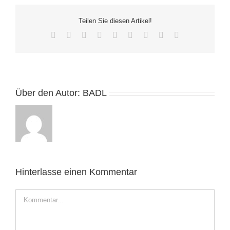
Teilen Sie diesen Artikel!
Facebook
Twitter
Reddit
LinkedIn
WhatsApp
Tumblr
Pinterest
Vk
E-
Mail
Über den Autor:
BADL
Hinterlasse einen Kommentar
Kommentar