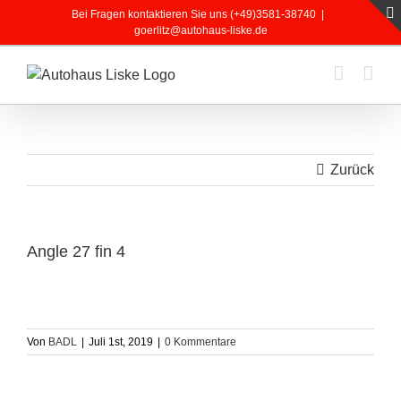
Zum
Bei Fragen kontaktieren Sie uns (+49)3581-38740
|
Inhalt
goerlitz@autohaus-liske.de
springen
Zurück
Angle 27 fin 4
Von
BADL
|
Juli 1st, 2019
|
0 Kommentare