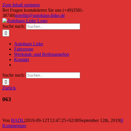
Zum Inhalt springen
Bei Fragen kontaktieren Sie uns (+49)3581-
38740
|
goerlitz@autohaus-liske.de
Suche nach:
Autohaus Liske
Fahrzeuge
Werkstatt- und Reifenangebot
Kontakt
Suche nach:
Zurück
063
Von
BADL
|
2019-09-12T12:47:25+02:00
September 12th, 2019
|
0
Kommentare