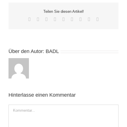
Teilen Sie diesen Artikel!
Facebook
Twitter
Reddit
LinkedIn
WhatsApp
Tumblr
Pinterest
Vk
E-
Mail
Über den Autor:
BADL
Hinterlasse einen Kommentar
Kommentar