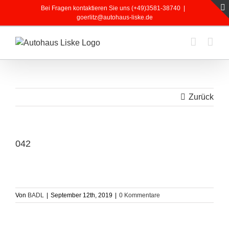
Zum
Bei Fragen kontaktieren Sie uns (+49)3581-38740
|
Inhalt
goerlitz@autohaus-liske.de
springen
Zurück
042
Von
BADL
|
September 12th, 2019
|
0 Kommentare